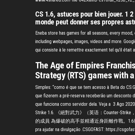
CS 1.6, astuces pour bien jouer. 1 2
monde peut donner ses propres as
Eneba store has games for all seasons, every mood, e
including webpages, images, videos and more. Google h
qui consiste à le remettre exactement tel qu'il était 
The Age of Empires Franchis
Strategy (RTS) games with a 
Simples: “como é que se tem acesso à Beta do CS:GO
que fizerem a pré-reserva receberão um desconto d
que funciona como servidor dela. Veja a 3 Ago 2020
Strike 1.6. 《絕對武力》（英语：Counter
的成員 為爆破的高手並精通近身距離作戰。1.6版本時穿着雪白色的
pra ajudar na divulgação .CSGOFAST: https://csgofa