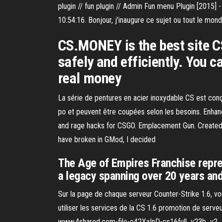
plugin // fun plugin // Admin Fun menu Plugin [2015] 
10:54:16. Bonjour, j'inaugure ce sujet ou tout le mo
CS.MONEY is the best site CS
safely and efficiently. You c
real money
La série de pentures en acier inoxydable CS est con
po et peuvent être coupées selon les besoins. Enhan
and rage hacks for CSGO. Emplacement Gun. Created
have broken in GMod, I decided
The Age of Empires Franchise repre
a legacy spanning over 20 years and 
Sur la page de chaque serveur Counter-Strike 1.6, vo
utiliser les services de la CS 1.6 promotion de serveur
www.4shared.com-file-o42XaInD-cs16full_v23b_v2_5