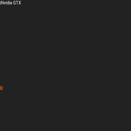
0)Nvidia GTX
ub