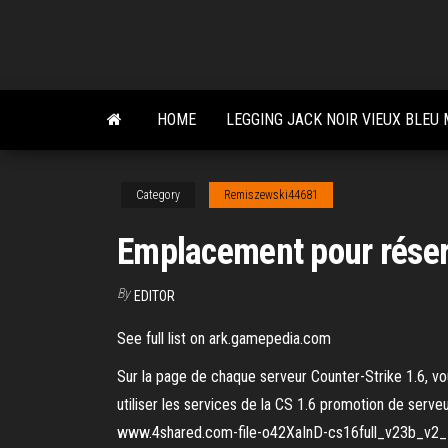
Skip
to
the
content
HOME
LEGGING JACK NOIR VIEUX BLEU
Category
Remiszewski44681
Emplacement pour réser
By
EDITOR
See full list on ark.gamepedia.com
Sur la page de chaque serveur Counter-Strike 1.6, vo
utiliser les services de la CS 1.6 promotion de serveur
www.4shared.com-file-o42XaInD-cs16full_v23b_v2_5.