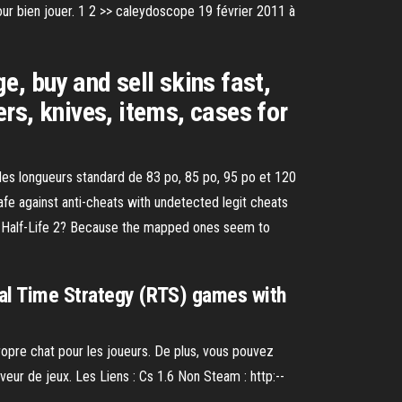
our bien jouer. 1 2 >> caleydoscope 19 février 2011 à
, buy and sell skins fast,
ers, knives, items, cases for
des longueurs standard de 83 po, 85 po, 95 po et 120
e against anti-cheats with undetected legit cheats
 Half-Life 2? Because the mapped ones seem to
eal Time Strategy (RTS) games with
ropre chat pour les joueurs. De plus, vous pouvez
rveur de jeux. Les Liens : Cs 1.6 Non Steam : http:--