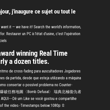
ur, j'inaugure ce sujet ou tout le
want it — we have it! Search the world's information,
. Restaurer un PC à l'état d'usine, c'est l'opération
ciels
 award winning Real Time
ly a dozen titles.
ritmo de cross-fading para auscultadores Jogadores
 da partida, desde que esteja utilizando a máquina
omo consertar o possível problema no Counter-
e－爆破任務地圖〈Bomb Defusal〉 瑞典北極復仇者
ke se você gostou e compartilhe
of the video.-Timestamps below:1080p: 0: