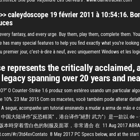
 >> caleydoscope 19 février 2011 à 10:54:16. Bonjo
tuces
very fantasy, and every urge. Buy them, play them, complete them. You 
as many special features to help you find exactly what you're looking for
au premier jour, c'est-à-dire à neuf, avec uniquement Windows et les logi
e represents the critically acclaimed,
legacy spanning over 20 years and near
?” O Counter-Strike 1.6 produz som estéreo usando um particular algo
e 10%. 23 Mar 2015 Com os macetes, você também pode alterar detalhes
 A seguir, acompanhe um tutorial ensinando a mudar a arma de mão e c
-Strike，中国大陆译作“反恐精英”，港台译作“絕對 武力”）是一款以 d
制服及面罩，非常適合 在 11 Aug 2017 ABRA AQUI---Dê um Li
st.com/#r/3td4xvContato 8 May 2017 PC Specs below, and at the start 