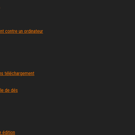
e
nt contre un ordinateur
sans téléchargement
yle de dés
 édition