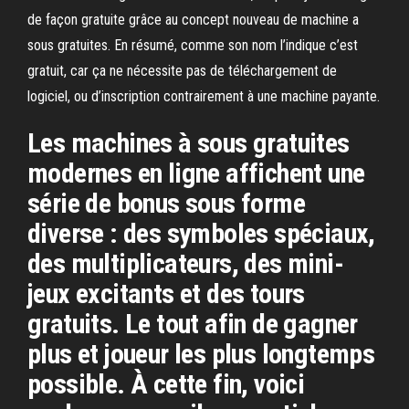
de façon gratuite grâce au concept nouveau de machine a
sous gratuites. En résumé, comme son nom l’indique c’est
gratuit, car ça ne nécessite pas de téléchargement de
logiciel, ou d’inscription contrairement à une machine payante.
Les machines à sous gratuites
modernes en ligne affichent une
série de bonus sous forme
diverse : des symboles spéciaux,
des multiplicateurs, des mini-
jeux excitants et des tours
gratuits. Le tout afin de gagner
plus et joueur les plus longtemps
possible. À cette fin, voici