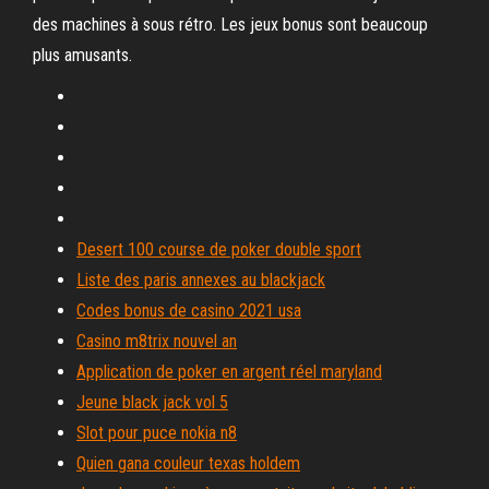
des machines à sous rétro. Les jeux bonus sont beaucoup
plus amusants.
Desert 100 course de poker double sport
Liste des paris annexes au blackjack
Codes bonus de casino 2021 usa
Casino m8trix nouvel an
Application de poker en argent réel maryland
Jeune black jack vol 5
Slot pour puce nokia n8
Quien gana couleur texas holdem