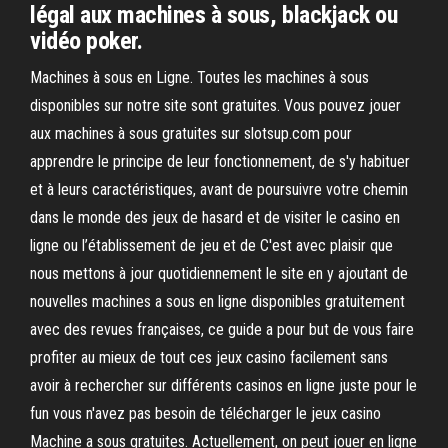
légal aux machines à sous, blackjack ou
vidéo poker.
Machines à sous en Ligne. Toutes les machines à sous
disponibles sur notre site sont gratuites. Vous pouvez jouer
aux machines à sous gratuites sur slotsup.com pour
apprendre le principe de leur fonctionnement, de s'y habituer
et à leurs caractéristiques, avant de poursuivre votre chemin
dans le monde des jeux de hasard et de visiter le casino en
ligne ou l’établissement de jeu et de C'est avec plaisir que
nous mettons à jour quotidiennement le site en y ajoutant de
nouvelles machines a sous en ligne disponibles gratuitement
avec des revues françaises, ce guide a pour but de vous faire
profiter au mieux de tout ces jeux casino facilement sans
avoir à rechercher sur différents casinos en ligne juste pour le
fun vous n'avez pas besoin de télécharger le jeux casino
Machine a sous gratuites. Actuellement, on peut jouer en ligne