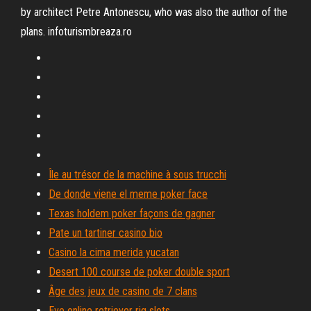
by architect Petre Antonescu, who was also the author of the
plans. infoturismbreaza.ro
Île au trésor de la machine à sous trucchi
De donde viene el meme poker face
Texas holdem poker façons de gagner
Pate un tartiner casino bio
Casino la cima merida yucatan
Desert 100 course de poker double sport
Âge des jeux de casino de 7 clans
Eve online retriever rig slots