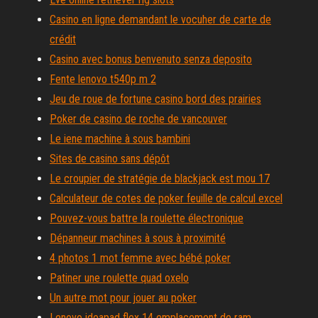
Casino en ligne demandant le vocuher de carte de
crédit
Casino avec bonus benvenuto senza deposito
Fente lenovo t540p m 2
Jeu de roue de fortune casino bord des prairies
Poker de casino de roche de vancouver
Le iene machine à sous bambini
Sites de casino sans dépôt
Le croupier de stratégie de blackjack est mou 17
Calculateur de cotes de poker feuille de calcul excel
Pouvez-vous battre la roulette électronique
Dépanneur machines à sous à proximité
4 photos 1 mot femme avec bébé poker
Patiner une roulette quad oxelo
Un autre mot pour jouer au poker
Lenovo ideapad flex 14 emplacement de ram