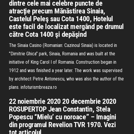
dintre cele mai celebre puncte de
atracţie precum Mănăstirea Sinaia,
Castelul Peleş sau Cota 1400, Hotelul
este facil de localizat mergând pe drumul
către Cota 1400 şi depăşind
The Sinaia Casino (Romanian: Cazinoul Sinaia) is located in
"Dimitrie Ghica" park, Sinaia, Romania and was built at the
initiative of King Carol I of Romania. Construction began in
1912 and was finished a year later. The work was supervised
by architect Petre Antonescu, who was also the author of the
plans. infoturismbreaza.ro
22 noiembrie 2020 20 decembrie 2020
ROSUPERTOP Jean Constantin, Stela
Popescu “Mielu’ cu noroace” – Imagini
din programul Revelion TVR 1970. Vezi
tot articolul