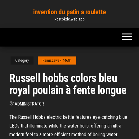
Skip
invention du patin a roulette
to
xbetbkdc.web.app
the
content
Category
Remiszewski44681
Russell hobbs colors bleu
royal poulain à fente longue
By
ADMINISTRATOR
The Russell Hobbs electric kettle features eye-catching blue
LEDs that illuminate while the water boils, offering an ultra-
modern feel to a more efficient method of boiling water.