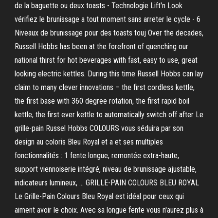
de la baguette ou deux toasts - Technologie Lift'n Look
vérifiez le brunissage a tout moment sans arreter le cycle - 6
Niveaux de brunissage pour des toasts touj Over the decades,
Russell Hobbs has been at the forefront of quenching our
national thirst for hot beverages with fast, easy to use, great
looking electric kettles. During this time Russell Hobbs can lay
claim to many clever innovations – the first cordless kettle,
the first base with 360 degree rotation, the first rapid boil
kettle, the first ever kettle to automatically switch off after Le
grille-pain Russel Hobbs COLOURS vous séduira par son
design au coloris Bleu Royal et a et ses multiples
fonctionnalités : 1 fente longue, remontée extra-haute,
support viennoiserie intégré, niveau de brunissage ajustable,
indicateurs lumineux, … GRILLE-PAIN COLOURS BLEU ROYAL
Le Grille-Pain Colours Bleu Royal est idéal pour ceux qui
aiment avoir le choix. Avec sa longue fente vous n'aurez plus à