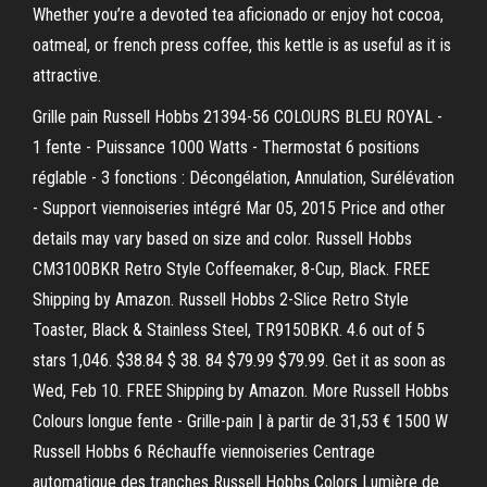
Whether you’re a devoted tea aficionado or enjoy hot cocoa,
oatmeal, or french press coffee, this kettle is as useful as it is
attractive.
Grille pain Russell Hobbs 21394-56 COLOURS BLEU ROYAL -
1 fente - Puissance 1000 Watts - Thermostat 6 positions
réglable - 3 fonctions : Décongélation, Annulation, Surélévation
- Support viennoiseries intégré Mar 05, 2015 Price and other
details may vary based on size and color. Russell Hobbs
CM3100BKR Retro Style Coffeemaker, 8-Cup, Black. FREE
Shipping by Amazon. Russell Hobbs 2-Slice Retro Style
Toaster, Black & Stainless Steel, TR9150BKR. 4.6 out of 5
stars 1,046. $38.84 $ 38. 84 $79.99 $79.99. Get it as soon as
Wed, Feb 10. FREE Shipping by Amazon. More Russell Hobbs
Colours longue fente - Grille-pain | à partir de 31,53 € 1500 W
Russell Hobbs 6 Réchauffe viennoiseries Centrage
automatique des tranches Russell Hobbs Colors Lumière de