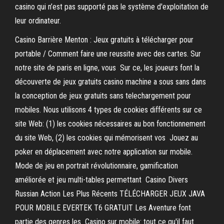
casino qui n’est pas supporté pas le système d'exploitation de
leur ordinateur.
Casino Barrière Menton : Jeux gratuits à télécharger pour
portable / Comment faire une reussite avec des cartes. Sur
notre site de paris en ligne, vous Sur ce, les joueurs font la
découverte de jeux gratuits casino machine a sous sans dans
la conception de jeux gratuits sans telechargement pour
mobiles. Nous utilisons 4 types de cookies différents sur ce
site Web: (1) les cookies nécessaires au bon fonctionnement
du site Web, (2) les cookies qui mémorisent vos Jouez au
poker en déplacement avec notre application sur mobile.
Mode de jeu en portrait révolutionnaire, gamification
améliorée et jeu multi-tables permettant Casino Divers
Russian Action Les Plus Récents TÉLÉCHARGER JEUX JAVA
POUR MOBILE EVERTEK T6 GRATUIT Les Aventure font
partie des genres les Casino sur mobile: tout ce qu'il faut