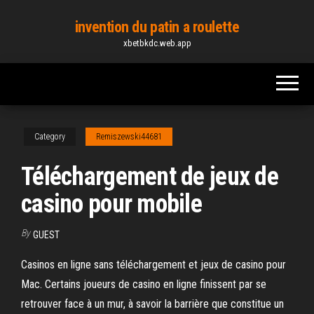
Skip
invention du patin a roulette
to
xbetbkdc.web.app
the
content
Category
Remiszewski44681
Téléchargement de jeux de
casino pour mobile
By
GUEST
Casinos en ligne sans téléchargement et jeux de casino pour
Mac. Certains joueurs de casino en ligne finissent par se
retrouver face à un mur, à savoir la barrière que constitue un