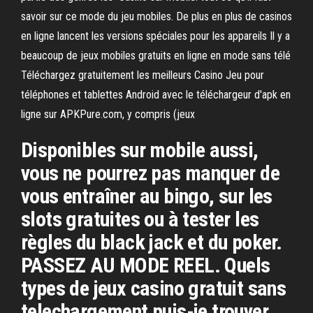
savoir sur ce mode du jeu mobiles. De plus en plus de casinos
en ligne lancent les versions spéciales pour les appareils Il y a
beaucoup de jeux mobiles gratuits en ligne en mode sans télé
Téléchargez gratuitement les meilleurs Casino Jeu pour
téléphones et tablettes Android avec le téléchargeur d'apk en
ligne sur APKPure.com, y compris (jeux
Disponibles sur mobile aussi,
vous ne pourrez pas manquer de
vous entraîner au bingo, sur les
slots gratuites ou à tester les
règles du black jack et du poker.
PASSEZ AU MODE REEL. Quels
types de jeux casino gratuit sans
telechargement puis-je trouver