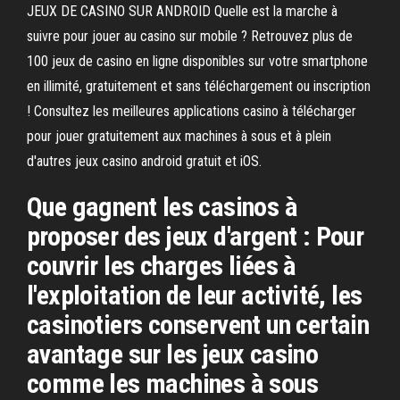
JEUX DE CASINO SUR ANDROID Quelle est la marche à
suivre pour jouer au casino sur mobile ? Retrouvez plus de
100 jeux de casino en ligne disponibles sur votre smartphone
en illimité, gratuitement et sans téléchargement ou inscription
! Consultez les meilleures applications casino à télécharger
pour jouer gratuitement aux machines à sous et à plein
d'autres jeux casino android gratuit et iOS.
Que gagnent les casinos à
proposer des jeux d'argent : Pour
couvrir les charges liées à
l'exploitation de leur activité, les
casinotiers conservent un certain
avantage sur les jeux casino
comme les machines à sous