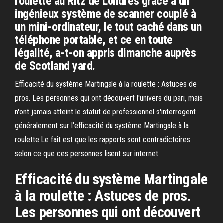
roulette au Ritz de Londres grâce à un
ingénieux système de scanner couplé à
un mini-ordinateur, le tout caché dans un
téléphone portable, et ce en toute
légalité, a-t-on appris dimanche auprès
de Scotland yard.
Efficacité du système Martingale à la roulette : Astuces de
pros. Les personnes qui ont découvert l'univers du pari, mais
n'ont jamais atteint le statut de professionnel s'interrogent
généralement sur l'efficacité du système Martingale à la
roulette.Le fait est que les rapports sont contradictoires
selon ce que ces personnes lisent sur internet.
Efficacité du système Martingale
à la roulette : Astuces de pros.
Les personnes qui ont découvert