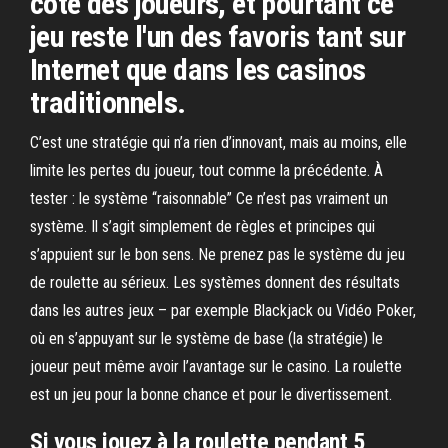
côté des joueurs, et pourtant ce
jeu reste l'un des favoris tant sur
Internet que dans les casinos
traditionnels.
C’est une stratégie qui n’a rien d’innovant, mais au moins, elle
limite les pertes du joueur, tout comme la précédente. À
tester : le système “raisonnable” Ce n’est pas vraiment un
système. Il s’agit simplement de règles et principes qui
s’appuient sur le bon sens. Ne prenez pas le système du jeu
de roulette au sérieux. Les systèmes donnent des résultats
dans les autres jeux – par exemple Blackjack ou Vidéo Poker,
où en s’appuyant sur le système de base (la stratégie) le
joueur peut même avoir l’avantage sur le casino. La roulette
est un jeu pour la bonne chance et pour le divertissement.
Si vous jouez à la roulette pendant 5