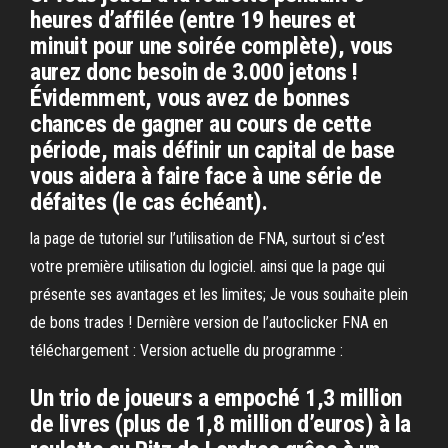
heures d’affilée (entre 19 heures et
minuit pour une soirée complète), vous
aurez donc besoin de 3.000 jetons !
Évidemment, vous avez de bonnes
chances de gagner au cours de cette
période, mais définir un capital de base
vous aidera à faire face à une série de
défaites (le cas échéant).
la page de tutoriel sur l’utilisation de FNA, surtout si c’est
votre première utilisation du logiciel. ainsi que la page qui
présente ses avantages et les limites; Je vous souhaite plein
de bons trades ! Dernière version de l’autoclicker FNA en
téléchargement : Version actuelle du programme :
Un trio de joueurs a empoché 1,3 million
de livres (plus de 1,8 million d’euros) à la