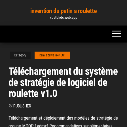
Skip
invention du patin a roulette
to
xbetbkdc.web.app
the
content
Category
Remiszewski44681
Téléchargement du système
de stratégie de logiciel de
roulette v1.0
By
PUBLISHER
Téléchargement et déploiement des modèles de stratégie de
groupe MDOP (.admx) Recommandations supplémentaires