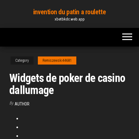
Skip
invention du patin a roulette
to
xbetbkdc.web.app
the
content
Category
Remiszewski44681
Widgets de poker de casino
dallumage
By
AUTHOR