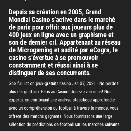
Depuis sa création en 2005, Grand
Mondial Casino s’active dans le marché
de paris pour offrir aux joueurs plus de
400 jeux en ligne avec un graphisme et
son de dernier cri. Appartenant au réseau
de Microgaming et audité par eCogra, le
casino s’évertue à se promouvoir
constamment et réussi ainsi à se
distinguer de ses concurrents.
See full list on jeux-gratuits.casino Jan 07, 2021 · Ne perdez
plus d’argent aux Paris au Casino! Jouez avec nous! Nos
experts, en combinant une analyse statistique approfondie
avec un compréhension du football à travers le monde, vous
offrent des matchs gagnants. Nous fournissons une large
sélection de prédictions de football sur les marchés suivants: