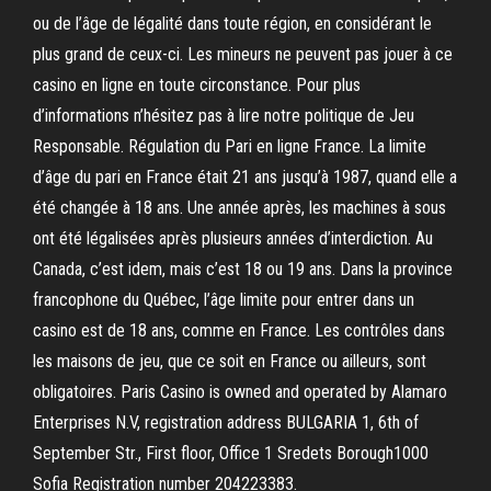
ou de l’âge de légalité dans toute région, en considérant le
plus grand de ceux-ci. Les mineurs ne peuvent pas jouer à ce
casino en ligne en toute circonstance. Pour plus
d’informations n’hésitez pas à lire notre politique de Jeu
Responsable. Régulation du Pari en ligne France. La limite
d’âge du pari en France était 21 ans jusqu’à 1987, quand elle a
été changée à 18 ans. Une année après, les machines à sous
ont été légalisées après plusieurs années d’interdiction. Au
Canada, c’est idem, mais c’est 18 ou 19 ans. Dans la province
francophone du Québec, l’âge limite pour entrer dans un
casino est de 18 ans, comme en France. Les contrôles dans
les maisons de jeu, que ce soit en France ou ailleurs, sont
obligatoires. Paris Сasino is owned and operated by Alamaro
Enterprises N.V, registration address BULGARIA 1, 6th of
September Str., First floor, Office 1 Sredets Borough1000
Sofia Registration number 204223383.