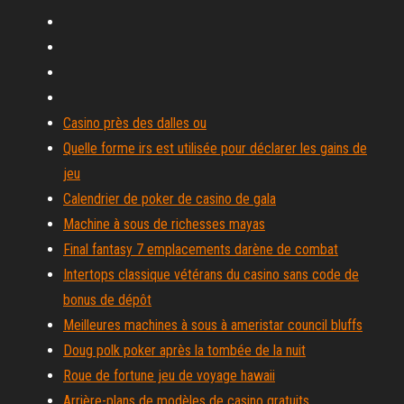
Casino près des dalles ou
Quelle forme irs est utilisée pour déclarer les gains de
jeu
Calendrier de poker de casino de gala
Machine à sous de richesses mayas
Final fantasy 7 emplacements darène de combat
Intertops classique vétérans du casino sans code de
bonus de dépôt
Meilleures machines à sous à ameristar council bluffs
Doug polk poker après la tombée de la nuit
Roue de fortune jeu de voyage hawaii
Arrière-plans de modèles de casino gratuits