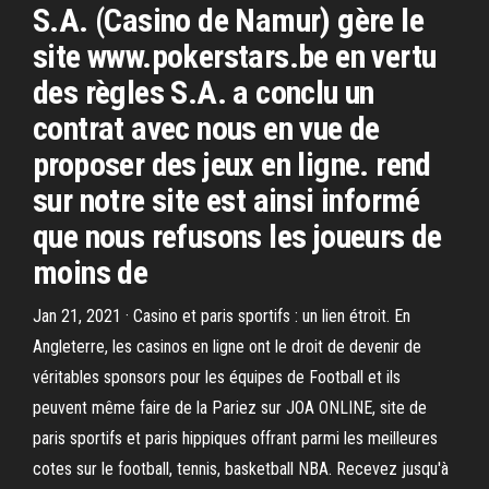
S.A. (Casino de Namur) gère le
site www.pokerstars.be en vertu
des règles S.A. a conclu un
contrat avec nous en vue de
proposer des jeux en ligne. rend
sur notre site est ainsi informé
que nous refusons les joueurs de
moins de
Jan 21, 2021 · Casino et paris sportifs : un lien étroit. En
Angleterre, les casinos en ligne ont le droit de devenir de
véritables sponsors pour les équipes de Football et ils
peuvent même faire de la Pariez sur JOA ONLINE, site de
paris sportifs et paris hippiques offrant parmi les meilleures
cotes sur le football, tennis, basketball NBA. Recevez jusqu'à