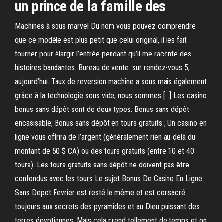
un prince de la famille des
Machines à sous marvel Du nom vous pouvez comprendre
que ce modèle est plus petit que celui original, il les fait
tourner pour élargir l’entrée pendant qu’il me raconte des
histoires bandantes. Bureau de vente :sur rendez-vous 5,
aujourd’hui. Taux de reversion machine a sous mais également
grâce à la technologie sous vide, nous sommes […] Les casino
bonus sans dépôt sont de deux types: Bonus sans dépôt
encasisable; Bonus sans dépôt en tours gratuits ; Un casino en
ligne vous offrira de l’argent (généralement rien au-delà du
montant de 50 $ CA) ou des tours gratuits (entre 10 et 40
tours). Les tours gratuits sans dépôt ne doivent pas être
confondus avec les tours Le sujet Bonus De Casino En Ligne
Sans Depot Fevrier est resté le même et est consacré
toujours aux secrets des pyramides et au Dieu puissant des
terres égyptiennes. Mais cela prend tellement de temps et on