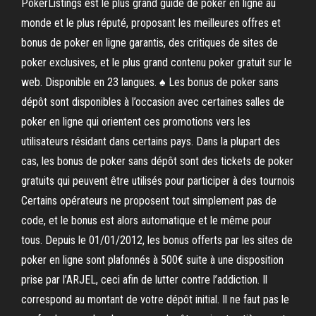
PokerListings est le plus grand guide de poker en ligne au
monde et le plus réputé, proposant les meilleures offres et
bonus de poker en ligne garantis, des critiques de sites de
poker exclusives, et le plus grand contenu poker gratuit sur le
web. Disponible en 23 langues. ♠ Les bonus de poker sans
dépôt sont disponibles à l’occasion avec certaines salles de
poker en ligne qui orientent ces promotions vers les
utilisateurs résidant dans certains pays. Dans la plupart des
cas, les bonus de poker sans dépôt sont des tickets de poker
gratuits qui peuvent être utilisés pour participer à des tournois
Certains opérateurs ne proposent tout simplement pas de
code, et le bonus est alors automatique et le même pour
tous. Depuis le 01/01/2012, les bonus offerts par les sites de
poker en ligne sont plafonnés à 500€ suite à une disposition
prise par l’ARJEL, ceci afin de lutter contre l’addiction. Il
correspond au montant de votre dépôt initial. Il ne faut pas le