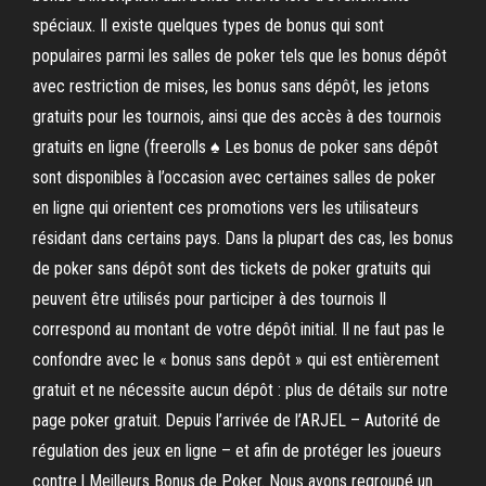
spéciaux. Il existe quelques types de bonus qui sont
populaires parmi les salles de poker tels que les bonus dépôt
avec restriction de mises, les bonus sans dépôt, les jetons
gratuits pour les tournois, ainsi que des accès à des tournois
gratuits en ligne (freerolls ♠ Les bonus de poker sans dépôt
sont disponibles à l’occasion avec certaines salles de poker
en ligne qui orientent ces promotions vers les utilisateurs
résidant dans certains pays. Dans la plupart des cas, les bonus
de poker sans dépôt sont des tickets de poker gratuits qui
peuvent être utilisés pour participer à des tournois Il
correspond au montant de votre dépôt initial. Il ne faut pas le
confondre avec le « bonus sans depôt » qui est entièrement
gratuit et ne nécessite aucun dépôt : plus de détails sur notre
page poker gratuit. Depuis l’arrivée de l’ARJEL – Autorité de
régulation des jeux en ligne – et afin de protéger les joueurs
contre l Meilleurs Bonus de Poker. Nous avons regroupé un