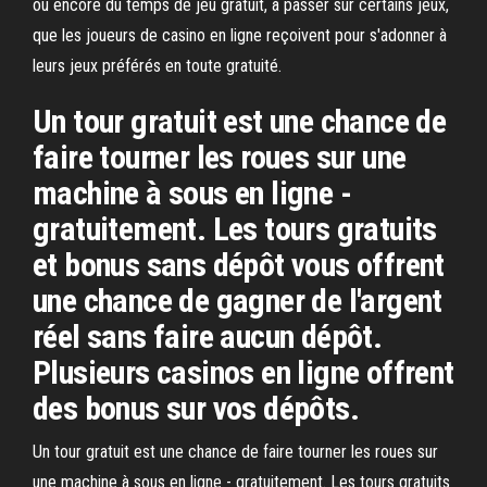
ou encore du temps de jeu gratuit, à passer sur certains jeux,
que les joueurs de casino en ligne reçoivent pour s'adonner à
leurs jeux préférés en toute gratuité.
Un tour gratuit est une chance de
faire tourner les roues sur une
machine à sous en ligne -
gratuitement. Les tours gratuits
et bonus sans dépôt vous offrent
une chance de gagner de l'argent
réel sans faire aucun dépôt.
Plusieurs casinos en ligne offrent
des bonus sur vos dépôts.
Un tour gratuit est une chance de faire tourner les roues sur
une machine à sous en ligne - gratuitement. Les tours gratuits