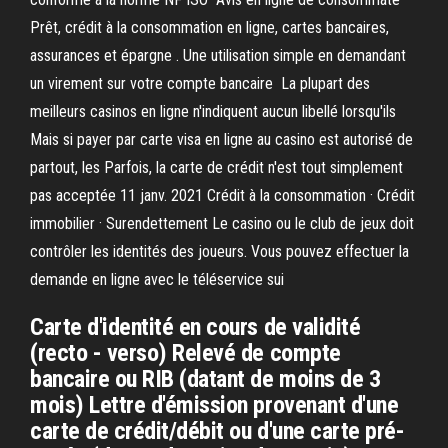
Prêt, crédit à la consommation en ligne, cartes bancaires,
assurances et épargne . Une utilisation simple en demandant
un virement sur votre compte bancaire La plupart des
meilleurs casinos en ligne n'indiquent aucun libellé lorsqu'ils
Mais si payer par carte visa en ligne au casino est autorisé de
partout, les Parfois, la carte de crédit n'est tout simplement
pas acceptée 11 janv. 2021 Crédit à la consommation · Crédit
immobilier · Surendettement Le casino ou le club de jeux doit
contrôler les identités des joueurs. Vous pouvez effectuer la
demande en ligne avec le téléservice sui
Carte d'identité en cours de validité
(recto - verso) Relevé de compte
bancaire ou RIB (datant de moins de 3
mois) Lettre d'émission provenant d'une
carte de crédit/débit ou d'une carte pré-