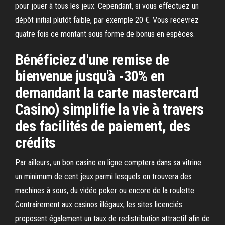
pour jouer à tous les jeux. Cependant, si vous effectuez un
dépôt initial plutôt faible, par exemple 20 €. Vous recevrez
quatre fois ce montant sous forme de bonus en espèces.
Bénéficiez d'une remise de
bienvenue jusqu'à -30% en
demandant la carte mastercard
Casino) simplifie la vie à travers
des facilités de paiement, des
crédits
Par ailleurs, un bon casino en ligne comptera dans sa vitrine
un minimum de cent jeux parmi lesquels on trouvera des
machines à sous, du vidéo poker ou encore de la roulette.
Contrairement aux casinos illégaux, les sites licenciés
proposent également un taux de redistribution attractif afin de