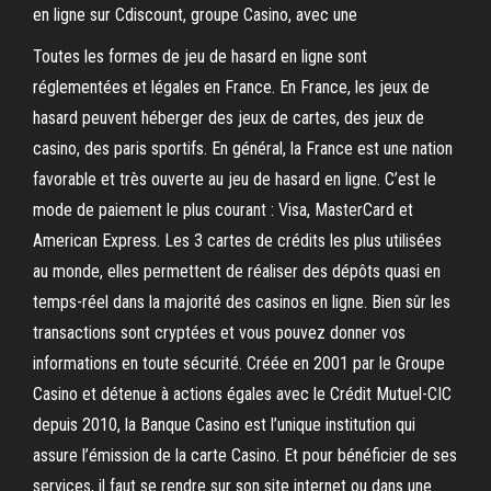
en ligne sur Cdiscount, groupe Casino, avec une
Toutes les formes de jeu de hasard en ligne sont
réglementées et légales en France. En France, les jeux de
hasard peuvent héberger des jeux de cartes, des jeux de
casino, des paris sportifs. En général, la France est une nation
favorable et très ouverte au jeu de hasard en ligne. C’est le
mode de paiement le plus courant : Visa, MasterCard et
American Express. Les 3 cartes de crédits les plus utilisées
au monde, elles permettent de réaliser des dépôts quasi en
temps-réel dans la majorité des casinos en ligne. Bien sûr les
transactions sont cryptées et vous pouvez donner vos
informations en toute sécurité. Créée en 2001 par le Groupe
Casino et détenue à actions égales avec le Crédit Mutuel-CIC
depuis 2010, la Banque Casino est l’unique institution qui
assure l’émission de la carte Casino. Et pour bénéficier de ses
services, il faut se rendre sur son site internet ou dans une