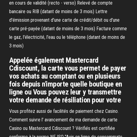
en cours de validité (recto - verso) Relevé de compte
bancaire ou RIB (datant de moins de 3 mois) Lettre
d'émission provenant d'une carte de crédit/débit ou d'une
carte pré-payée (datant de moins de 3 mois) Facture comme
le gaz, l'électricité, l'eau ou le téléphone (datant de moins de
3 mois)
Appelée également Mastercard
Cdiscount, la carte vous permet de payer
vos achats au comptant ou en plusieurs
fois depuis n'importe quelle boutique en
ligne ou Vous pouvez leur y transmettre
votre demande de résiliation pour votre
Vous profitez aussi de facilités de paiement chez Casino.
Comment suivre l' avancement de ma demande de carte
Casino ou Mastercard Cdiscount ? Vérifiés est certifiée
conforme à la norme NF ISO "Avis en ligne de consommate