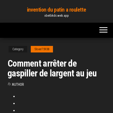
Skip
invention du patin a roulette
to
xbetbkdc.web.app
the
content
Category
Slover75938
Comment arrêter de
gaspiller de largent au jeu
By
AUTHOR