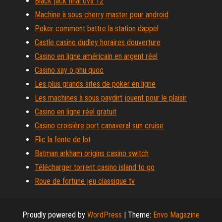
Black jack final ova 12
Machine à sous cherry master pour android
Poker comment battre la station dappel
Castle casino dudley horaires douverture
Casino en ligne américain en argent réel
Casino xay o phu quoc
Les plus grands sites de poker en ligne
Les machines à sous paydirt jouent pour le plaisir
Casino en ligne réel gratuit
Casino croisière port canaveral sun cruise
Flic la fente de lot
Batman arkham origins casino switch
Télécharger torrent casino island to go
Roue de fortune jeu classique tv
Proudly powered by
WordPress
|
Theme:
Envo Magazine