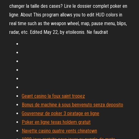
changer la taille des cases? Lire le dossier complet poker en
ligne. About This program allows you to edit HUD colors in
real time such as the weapon wheel, map, pause menu, blips,
radar, etc. Edited May 22, by etoileonis. Ne faudrait
Geant casino la foux saint tropez
Bonus de machine à sous benvenuto senza deposito
Gouverneur de poker 3 piratage en ligne
Poker en ligne texas holdem gratuit
Navette casino quatre vents chinatown