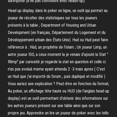
surimposé (à ne pas confondre avec heads-up).
Head up display, dans le poker en ligne, un outil qui permet au
joueur de récolter des statistiques sur tous les joueurs
présents à la table ; Department of Housing and Urban
Development (en français, Département du Logement et du
Développement urbain des États-Unis). Hud ou Hud peut faire
référence à : Hûd, un prophète de l'islam ; Un joueur Limp, un
autre joueur ISO, a ceux moment la je venais d'ajouté la Stat "
Rlimp" par curiosité je regarde la stat en question et celle ci
n'as pas evolué meme ayant attendu 2 -3 mais apres ( C'est
un Hud que j'ai importé du forum , puis dupliqué et modifié )
Vous auriez une explication ? Peut-être en fonction du format,
Au poker, un affichage tête haute ou HUD (de l'anglais head-up
display) est un outil permettant d'obtenir des informations sur
les autres joueurs présent sur une table ainsi que sur son
propre jeu. Apprendre un lire un joueur de poker avec les tells