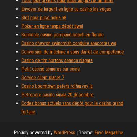
1000 jeux gratuits pour jouer au puzzle de mots
Envoyer de largent en ligne au casino las vegas
Slot pour puce nokia n8
Poker en ligne tanpa dépôt awal
Seminole casino pompano beach en floride
Casino chevron swinomish conduire anacortes wa
Conversion de machine à sous darrêt de compétence
Casino de tim hortons seneca niagara
Petit casino asnieres sur seine
Service client planet 7
Casino boomtown peters rd harvey la
Petrecere casino sinaia 20 décembre
Codes bonus actuels sans dépôt pour le casino grand
fortune
Proudly powered by
WordPress
|
Theme:
Envo Magazine