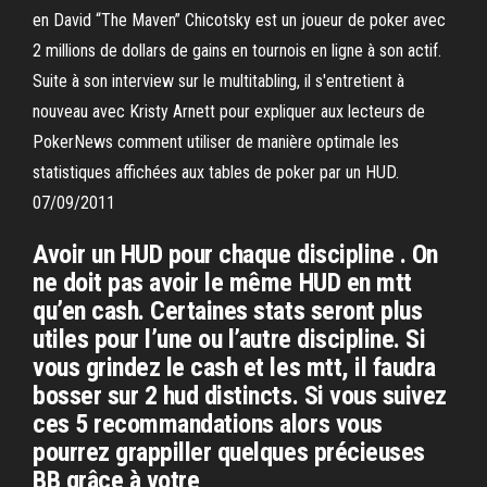
en David “The Maven” Chicotsky est un joueur de poker avec
2 millions de dollars de gains en tournois en ligne à son actif.
Suite à son interview sur le multitabling, il s'entretient à
nouveau avec Kristy Arnett pour expliquer aux lecteurs de
PokerNews comment utiliser de manière optimale les
statistiques affichées aux tables de poker par un HUD.
07/09/2011
Avoir un HUD pour chaque discipline . On
ne doit pas avoir le même HUD en mtt
qu’en cash. Certaines stats seront plus
utiles pour l’une ou l’autre discipline. Si
vous grindez le cash et les mtt, il faudra
bosser sur 2 hud distincts. Si vous suivez
ces 5 recommandations alors vous
pourrez grappiller quelques précieuses
BB grâce à votre