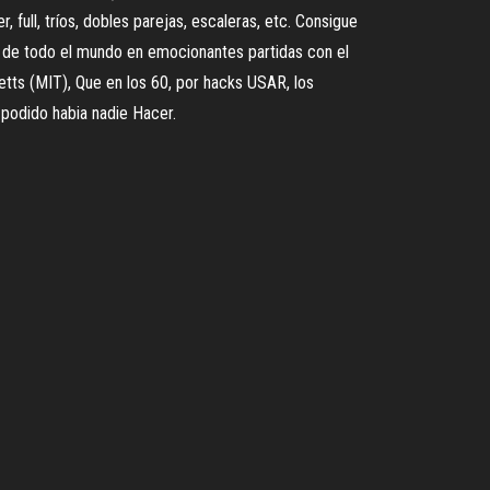
 full, tríos, dobles parejas, escaleras, etc. Consigue
es de todo el mundo en emocionantes partidas con el
tts (MIT), Que en los 60, por hacks USAR, los
podido habia nadie Hacer.