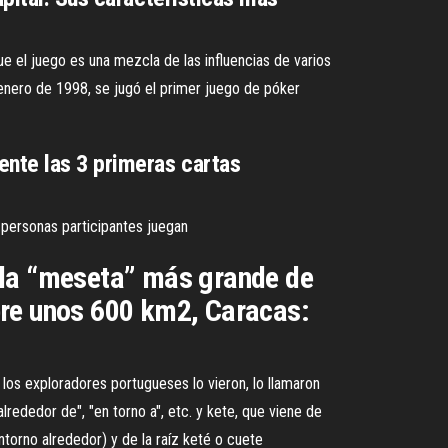
ue el juego es una mezcla de las influencias de varios
 enero de 1998, se jugó el primer juego de póker
nte las 3 primeras cartas
 personas participantes juegan
 la “meseta” más grande de
bre unos 600 km2, Caracas:
los exploradores portugueses lo vieron, lo llamaron
lrededor de", "en torno a", etc. y kete, que viene de
ntorno alrededor) y de la raíz keté o cuete