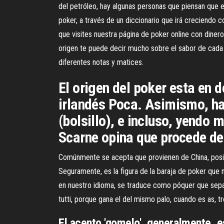
del petróleo, hay algunas personas que piensan que 
poker, a través de un diccionario que irá creciendo
que visites nuestra página de poker online con diner
origen te puede decir mucho sobre el sabor de cada 
diferentes notas y matices.
El origen del poker esta en 
irlandés Poca. Asimismo, ha
(bolsillo), e incluso, yendo 
Scarne opina que procede del
Comúnmente se acepta que provienen de China, posib
Seguramente, es la figura de la baraja de poker que
en nuestro idioma, se traduce como póquer que sepa 
tutti, porque gana el del mismo palo, cuando es as, tr
El acento 'gomelo', generalmente, es