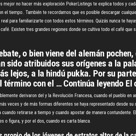
es mejor no hacer más exploración PokerListings te explica todos y cada
 con el tiempo.. También te recordamos que es posible descargar cualqu
o real para familiarizarte con todos estos términos. Quizás nunca te hay
café. Existen tres grandes regiones donde se cultiva todo el café que
debate, o bien viene del alemán pochen,
n sido atribuidos sus orígenes a la pa
más lejos, a la hindú pukka. Por su parte
 término con el … Continúa leyendo El 
lemente derivaron del y la Revolución Francesa, cuando el pueblo en 
 más veces y de más formas diferentes se haya representado desde su c
cuando retirarse a tiempo y cuando apostar de manera contundente. El n
es o figura, y por el dos, cuando es carta blanca.
 propio de los jóvenes de estratos altos de la c