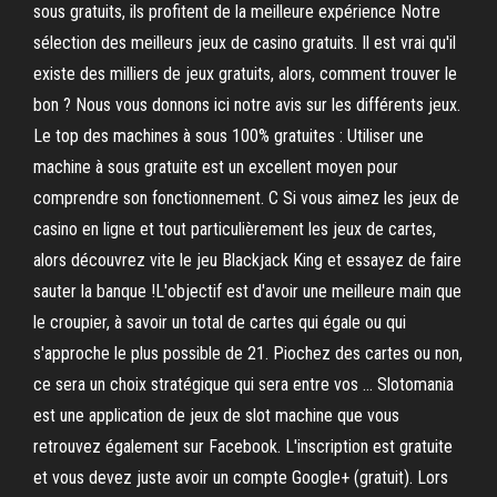
sous gratuits, ils profitent de la meilleure expérience Notre
sélection des meilleurs jeux de casino gratuits. Il est vrai qu'il
existe des milliers de jeux gratuits, alors, comment trouver le
bon ? Nous vous donnons ici notre avis sur les différents jeux.
Le top des machines à sous 100% gratuites : Utiliser une
machine à sous gratuite est un excellent moyen pour
comprendre son fonctionnement. C Si vous aimez les jeux de
casino en ligne et tout particulièrement les jeux de cartes,
alors découvrez vite le jeu Blackjack King et essayez de faire
sauter la banque !L'objectif est d'avoir une meilleure main que
le croupier, à savoir un total de cartes qui égale ou qui
s'approche le plus possible de 21. Piochez des cartes ou non,
ce sera un choix stratégique qui sera entre vos … Slotomania
est une application de jeux de slot machine que vous
retrouvez également sur Facebook. L'inscription est gratuite
et vous devez juste avoir un compte Google+ (gratuit). Lors