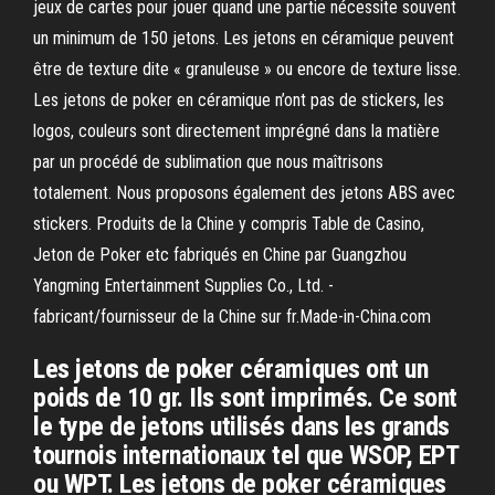
jeux de cartes pour jouer quand une partie nécessite souvent
un minimum de 150 jetons. Les jetons en céramique peuvent
être de texture dite « granuleuse » ou encore de texture lisse.
Les jetons de poker en céramique n’ont pas de stickers, les
logos, couleurs sont directement imprégné dans la matière
par un procédé de sublimation que nous maîtrisons
totalement. Nous proposons également des jetons ABS avec
stickers. Produits de la Chine y compris Table de Casino,
Jeton de Poker etc fabriqués en Chine par Guangzhou
Yangming Entertainment Supplies Co., Ltd. -
fabricant/fournisseur de la Chine sur fr.Made-in-China.com
Les jetons de poker céramiques ont un
poids de 10 gr. Ils sont imprimés. Ce sont
le type de jetons utilisés dans les grands
tournois internationaux tel que WSOP, EPT
ou WPT. Les jetons de poker céramiques