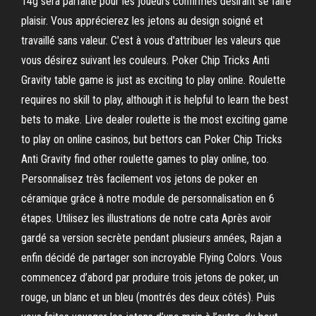
14g sera parfaite pour les joueurs confirmés désirant se faire
plaisir. Vous apprécierez les jetons au design soigné et
travaillé sans valeur. C'est à vous d'attribuer les valeurs que
vous désirez suivant les couleurs. Poker Chip Tricks Anti
Gravity table game is just as exciting to play online. Roulette
requires no skill to play, although it is helpful to learn the best
bets to make. Live dealer roulette is the most exciting game
to play on online casinos, but bettors can Poker Chip Tricks
Anti Gravity find other roulette games to play online, too.
Personnalisez très facilement vos jetons de poker en
céramique grâce à notre module de personnalisation en 6
étapes. Utilisez les illustrations de notre cata Après avoir
gardé sa version secrète pendant plusieurs années, Rajan a
enfin décidé de partager son incroyable Flying Colors. Vous
commencez d’abord par produire trois jetons de poker, un
rouge, un blanc et un bleu (montrés des deux côtés). Puis