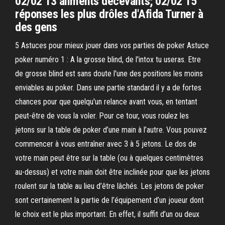
02/02 13 aliments décevants; 02/02 15
réponses les plus drôles d'Afida Turner à
des gens
5 Astuces pour mieux jouer dans vos parties de poker Astuce
poker numéro 1 : A la grosse blind, de l'intox tu useras. Etre
de grosse blind est sans doute l'une des positions les moins
enviables au poker. Dans une partie standard il y a de fortes
chances pour que quelqu'un relance avant vous, en tentant
peut-être de vous la voler. Pour ce tour, vous roulez les
jetons sur la table de poker d’une main à l’autre. Vous pouvez
commencer à vous entraîner avec 3 à 5 jetons. Le dos de
votre main peut être sur la table (ou à quelques centimètres
au-dessus) et votre main doit être inclinée pour que les jetons
roulent sur la table au lieu d’être lâchés. Les jetons de poker
sont certainement la partie de l’équipement d’un joueur dont
le choix est le plus important. En effet, il suffit d’un ou deux