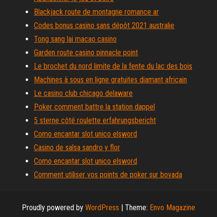
Blackjack route de montagne romance ar
Codes bonus casino sans dépôt 2021 australie
Tong sang lai macao casino
Garden route casino pinnacle point
Le brochet du nord limite de la fente du lac des bois
Machines à sous en ligne gratuites diamant africain
Le casino club chicago delaware
Poker comment battre la station dappel
5 sterne côté roulette erfahrungsbericht
Como encantar slot unico elsword
Casino de salsa sandro y flor
Como encantar slot unico elsword
Comment utiliser vos points de poker sur bovada
Proudly powered by
WordPress
|
Theme:
Envo Magazine