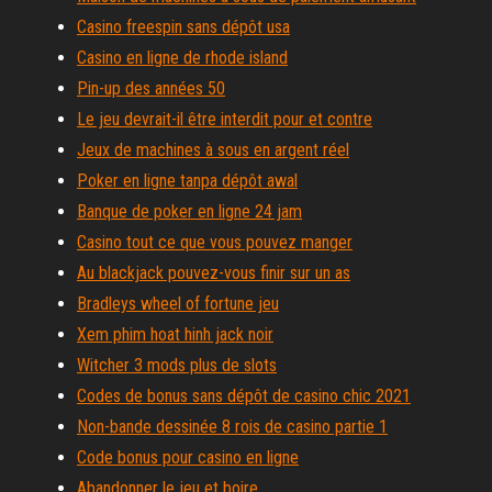
Casino freespin sans dépôt usa
Casino en ligne de rhode island
Pin-up des années 50
Le jeu devrait-il être interdit pour et contre
Jeux de machines à sous en argent réel
Poker en ligne tanpa dépôt awal
Banque de poker en ligne 24 jam
Casino tout ce que vous pouvez manger
Au blackjack pouvez-vous finir sur un as
Bradleys wheel of fortune jeu
Xem phim hoat hinh jack noir
Witcher 3 mods plus de slots
Codes de bonus sans dépôt de casino chic 2021
Non-bande dessinée 8 rois de casino partie 1
Code bonus pour casino en ligne
Abandonner le jeu et boire