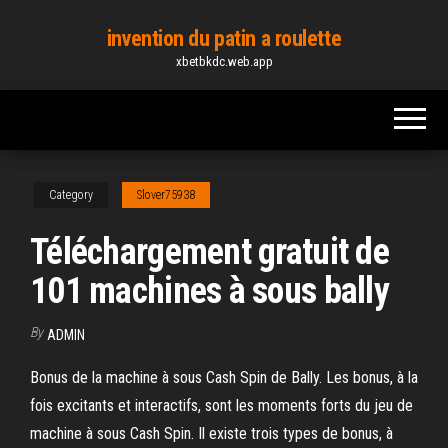
Skip
invention du patin a roulette
to
xbetbkdc.web.app
the
content
Category
Slover75938
Téléchargement gratuit de
101 machines à sous bally
By
ADMIN
Bonus de la machine à sous Cash Spin de Bally. Les bonus, à la
fois excitants et interactifs, sont les moments forts du jeu de
machine à sous Cash Spin. Il existe trois types de bonus, à