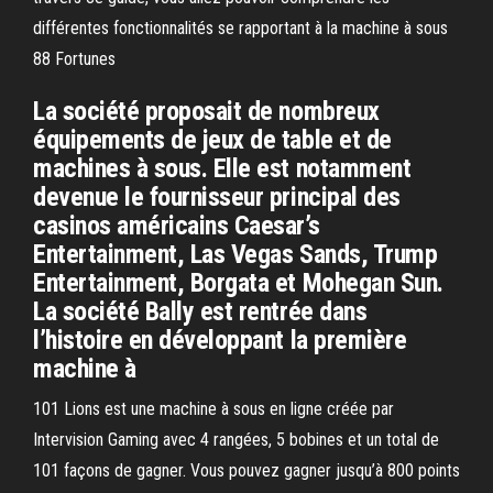
différentes fonctionnalités se rapportant à la machine à sous
88 Fortunes
La société proposait de nombreux
équipements de jeux de table et de
machines à sous. Elle est notamment
devenue le fournisseur principal des
casinos américains Caesar’s
Entertainment, Las Vegas Sands, Trump
Entertainment, Borgata et Mohegan Sun.
La société Bally est rentrée dans
l’histoire en développant la première
machine à
101 Lions est une machine à sous en ligne créée par
Intervision Gaming avec 4 rangées, 5 bobines et un total de
101 façons de gagner. Vous pouvez gagner jusqu’à 800 points