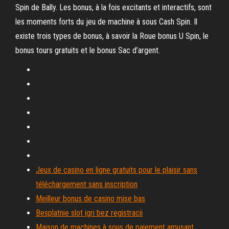
Spin de Bally. Les bonus, à la fois excitants et interactifs, sont
les moments forts du jeu de machine à sous Cash Spin. Il
existe trois types de bonus, à savoir la Roue bonus U Spin, le
bonus tours gratuits et le bonus Sac d’argent.
Jeux de casino en ligne gratuits pour le plaisir sans
téléchargement sans inscription
Meilleur bonus de casino mise bas
Besplatnie slot igri bez registracii
Maison de machines à sous de paiement amusant